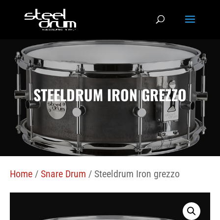
STEELDRUM IRON GREZZO
Home
/
Snare Drum
/ Steeldrum Iron grezzo