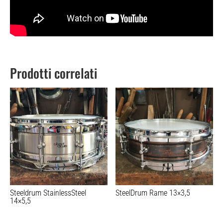
Prodotti correlati
Steeldrum StainlessSteel
SteelDrum Rame 13×3,5
14×5,5