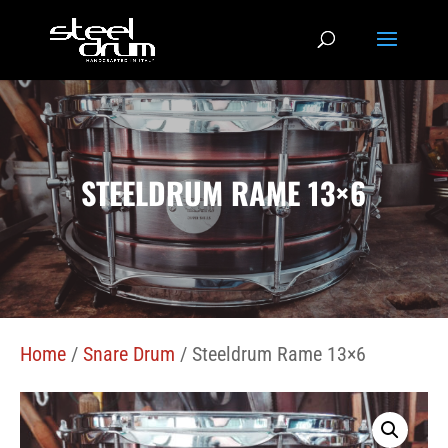
STEELDRUM RAME 13×6
Home
/
Snare Drum
/ Steeldrum Rame 13×6