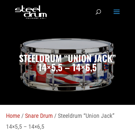
STEELDRUM “UNION JACK”
14×5,5 – 14×6,5
Home
/
Snare Drum
/ Steeldrum “Union Jack”
14×5,5 – 14×6,5