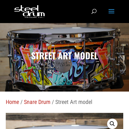
STREET ART MODEL
Home
/
Snare Drum
/ Street Art model