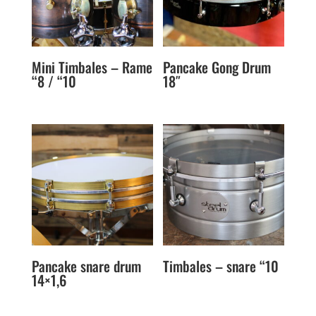
Mini Timbales – Rame
Pancake Gong Drum
“8 / “10
18″
Pancake snare drum
Timbales – snare “10
14×1,6