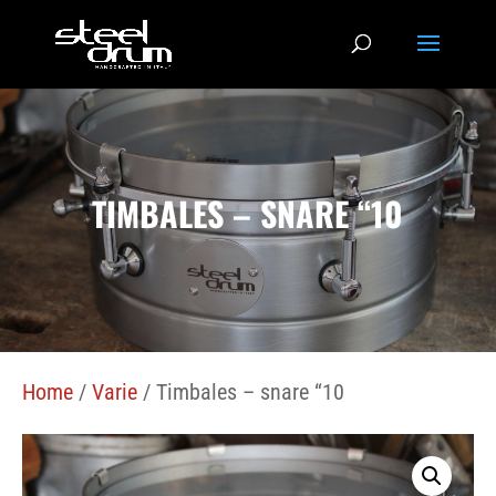
TIMBALES – SNARE “10
Home
/
Varie
/ Timbales – snare “10