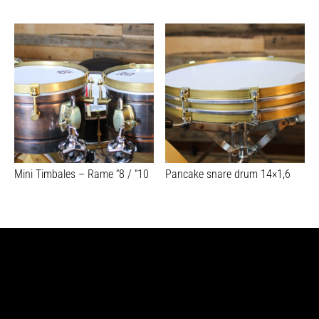
Mini Timbales – Rame “8 / “10
Pancake snare drum 14×1,6