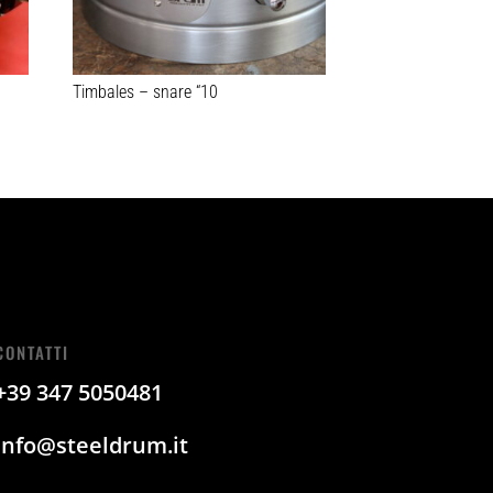
Timbales – snare “10
CONTATTI
+39 347 5050481
info@steeldrum.it