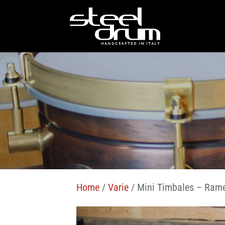
Home
/
Varie
/ Mini Timbales – Rame