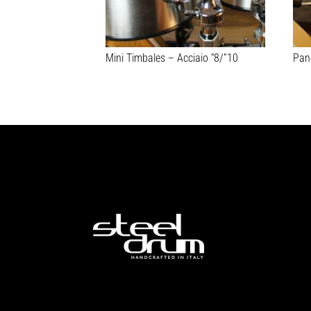
Mini Timbales – Acciaio “8/”10
Pan