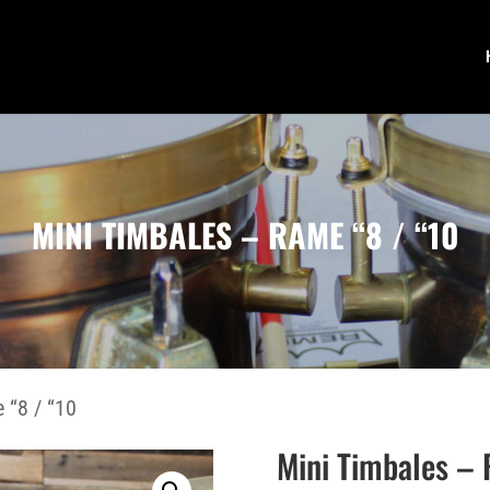
MINI TIMBALES – RAME “8 / “10
 “8 / “10
Mini Timbales – 