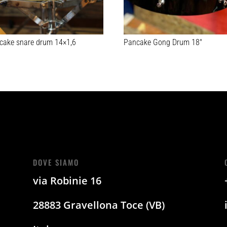
cake snare drum 14×1,6
Pancake Gong Drum 18″
DOVE SIAMO
via Robinie 16
28883 Gravellona Toce (VB)